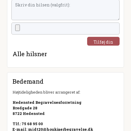
Tilføj din
hilsen
Alle hilsner
Bedemand
Højtideligheden bliver arrangeret af:
Hedensted Begravelsesforretning
Bredgade 28
8722 Hedensted
Tlf.: 75 68 95 00
E-mail:
midt20@houkjaerbegravelse.dk