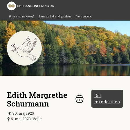
Ønske om nekrolog?
Seneste bekendtgørelser
Lav annonce
Edith Margrethe
Del
Schurmann
mindesiden
30. maj 1925
6. maj 2023, Vejle