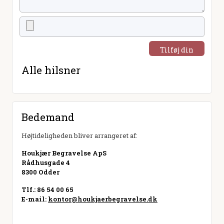
Tilføj din
hilsen
Alle hilsner
Bedemand
Højtideligheden bliver arrangeret af:
Houkjær Begravelse ApS
Rådhusgade 4
8300 Odder
Tlf.: 86 54 00 65
E-mail:
kontor@houkjaerbegravelse.dk
Besøg hjemmeside