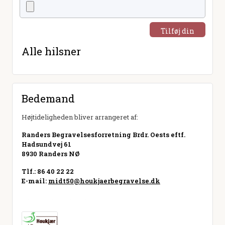
Tilføj din
hilsen
Alle hilsner
Bedemand
Højtideligheden bliver arrangeret af:
Randers Begravelsesforretning Brdr. Oests eftf.
Hadsundvej 61
8930 Randers NØ
Tlf.: 86 40 22 22
E-mail:
midt50@houkjaerbegravelse.dk
Besøg hjemmeside