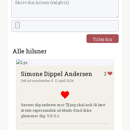
Tilføj din
hilsen
Alle hilsner
Simone Dippel Andersen
2
Delt på mindesiden d. 11.april.2024
Savner dig sødeste mor 🥰 jeg skal nok få lært
at tale rapersandsk så Mads-Emil ikke
glemmer dig. V.E.O.J.