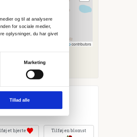
 medier og til at analysere
nden for sociale medier,
e oplysninger, du har givet
Leaflet
|
©
OpenStreetMap
contributors
Marketing
Tillad alle
lføj et hjerte
Tilføj en blomst