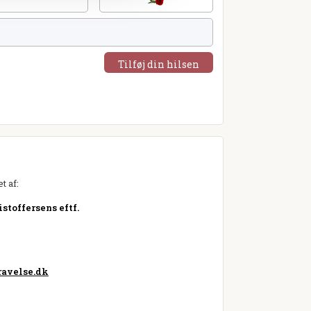
Tilføj din hilsen
t af:
stoffersens eftf.
avelse.dk