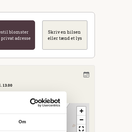
estil blomster
Skriv en hilsen
l privat adresse
eller tænd et lys
. 13.00
+
−
Om