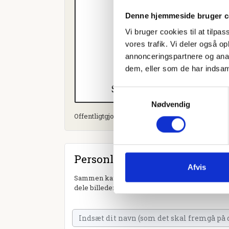
Denne hjemmeside bruger c
Vi bruger cookies til at tilpas
vores trafik. Vi deler også 
annonceringspartnere og anal
dem, eller som de har indsaml
Samtykkevalg
Nødvendig
Offentligtgjort i Midtjyllands Avis d. 18. februar 
Personlig hilsen
Afvis
Sammen kan vi mindes Conrad Bagger Thomsen. 
dele billeder og video eller blot sende et hjerte 