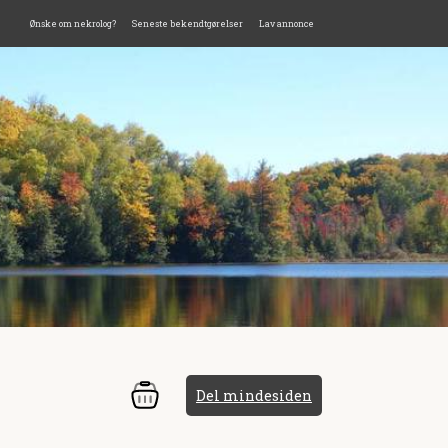
Ønske om nekrolog?
Seneste bekendtgørelser
Lav annonce
Del mindesiden