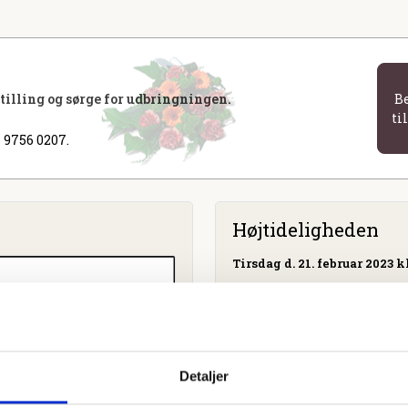
stilling og sørge for udbringningen.
B
ti
 9756 0207.
Højtideligheden
Tirsdag
d. 21. februar 2023 kl
Sejling Kirke
Detaljer