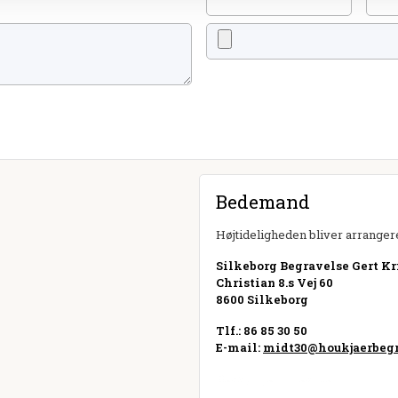
Bedemand
Højtideligheden bliver arrangere
Silkeborg Begravelse Gert Kri
Christian 8.s Vej 60
8600 Silkeborg
Tlf.: 86 85 30 50
E-mail:
midt30@houkjaerbegr
Besøg hjemmeside