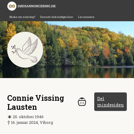
Ønske om nekrolog?
Seneste bekendtgørelser
Lav annonce
Connie Vissing
Del
Lausten
mindesiden
25. oktober 1946
16. januar 2024, Viborg