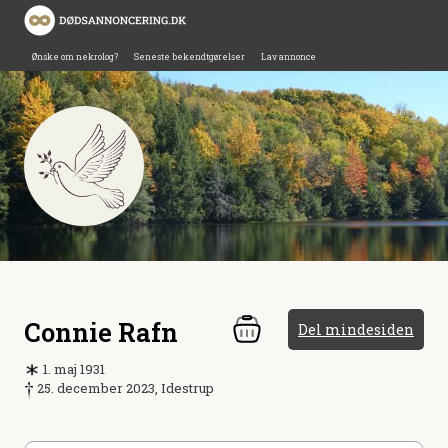
Ønske om nekrolog?
Seneste bekendtgørelser
Lav annonce
Connie Rafn
Del mindesiden
1. maj 1931
25. december 2023, Idestrup