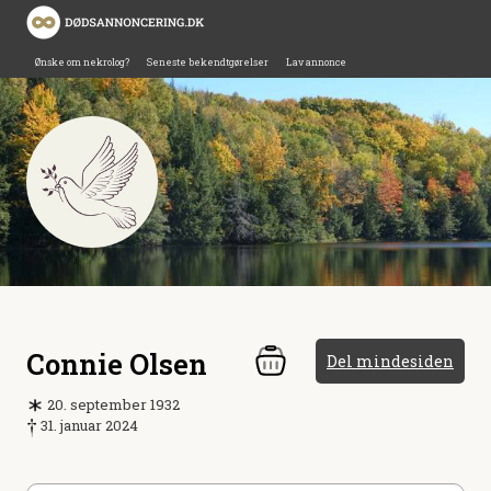
Ønske om nekrolog?
Seneste bekendtgørelser
Lav annonce
Connie Olsen
Del mindesiden
20. september 1932
31. januar 2024