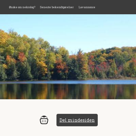
Ønske om nekrolog?
Seneste bekendtgørelser
Lav annonce
Del mindesiden