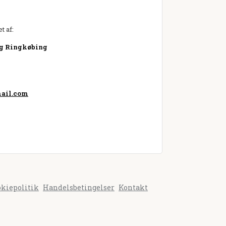
t af:
ng Ringkøbing
ail.com
okiepolitik
Handelsbetingelser
Kontakt