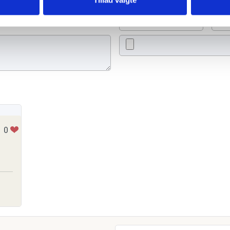
Tænd et lys
Ti
0