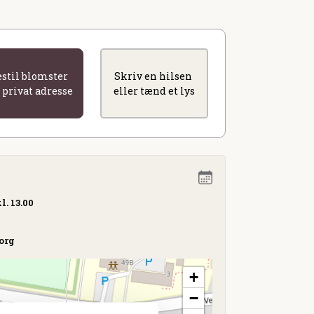
estil blomster
Skriv en hilsen
l privat adresse
eller tænd et lys
l. 13.00
org
+
−