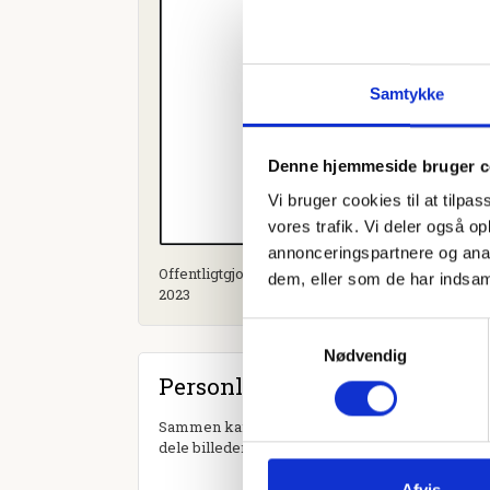
Samtykke
Denne hjemmeside bruger c
Vi bruger cookies til at tilpas
vores trafik. Vi deler også 
annonceringspartnere og anal
Offentligtgjort i Torsdags-Avisen Ulfborg Vemb
dem, eller som de har indsaml
2023
Samtykkevalg
Nødvendig
Personlig hilsen
Sammen kan vi mindes Christen Høj Boutrup. Du 
dele billeder og video eller blot sende et hjerte 
Afvis