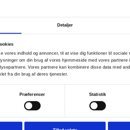
Detaljer
ookies
se vores indhold og annoncer, til at vise dig funktioner til sociale
oplysninger om din brug af vores hjemmeside med vores partnere i
ysepartnere. Vores partnere kan kombinere disse data med andr
 d. 28. november
Se flere
et fra din brug af deres tjenester.
Præferencer
Statistik
kan tænde et lys, skrive et mindeord,
eller en rose
Tillad valgte