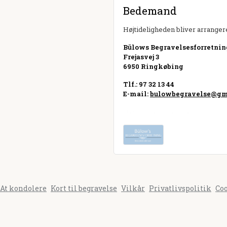
Bedemand
Højtideligheden bliver arrangere
Bülows Begravelsesforretni
Frejasvej 3
6950 Ringkøbing
Tlf.: 97 32 13 44
E-mail:
bulowbegravelse@gm
Besøg hjemmeside
At kondolere
Kort til begravelse
Vilkår
Privatlivspolitik
Co