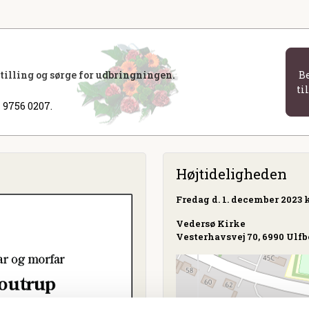
stilling og sørge for udbringningen.
B
ti
 9756 0207.
Højtideligheden
Fredag
d. 1. december 2023 k
Vedersø Kirke
Vesterhavsvej 70, 6990 Ulfb