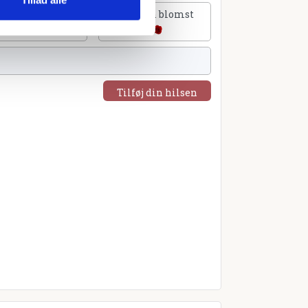
lføj et hjerte
Tilføj en blomst
Tilføj din hilsen