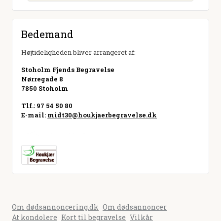
Bedemand
Højtideligheden bliver arrangeret af:
Stoholm Fjends Begravelse
Nørregade 8
7850 Stoholm
Tlf.: 97 54 50 80
E-mail:
midt30@houkjaerbegravelse.dk
Besøg hjemmeside
Om dødsannoncering.dk
Om dødsannoncer
At kondolere
Kort til begravelse
Vilkår