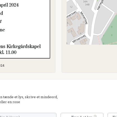
024
tænde et lys, skrive et mindeord,
eller en rose