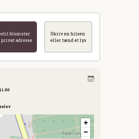
estil blomster
Skriv en hilsen
l privat adresse
eller tænd et lys
11.00
rslev
+
−