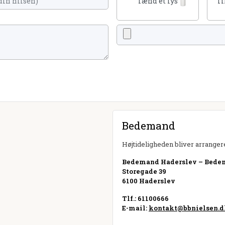
Tænd et lys
Ti
Bedemand
Højtideligheden bliver arrangere
Bedemand Haderslev – Bede
Storegade 39
6100 Haderslev
Tlf.: 61100666
E-mail:
kontakt@bbnielsen.d