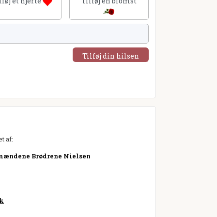
lføj et hjerte
Tilføj en blomst
Tilføj din hilsen
t af:
mændene Brødrene Nielsen
k