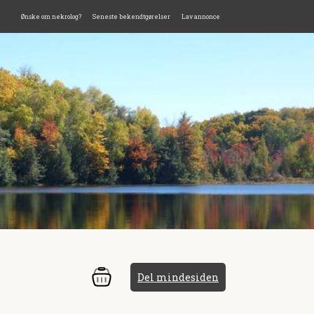
Ønske om nekrolog?
Seneste bekendtgørelser
Lav annonce
Del mindesiden