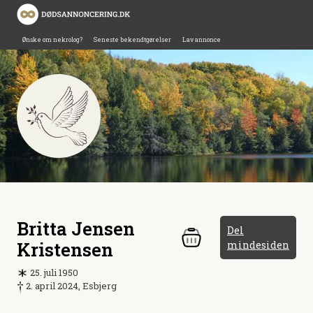
Ønske om nekrolog?
Seneste bekendtgørelser
Lav annonce
Britta Jensen
Del
Kristensen
mindesiden
25. juli 1950
2. april 2024, Esbjerg