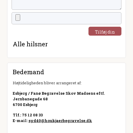
Tilføj din
hilsen
Alle hilsner
Bedemand
Højtideligheden bliver arrangeret af:
Esbjerg / Fanø Begravelse Skov Madsens eftf.
Jernbanegade 68
6700 Esbjerg
Tlf.: 75 12 08 33
E-mail:
syd40@houkjaerbegravelse.dk
Besøg hjemmeside