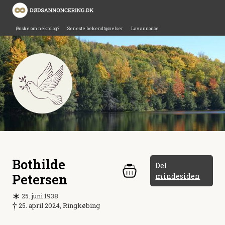
Ønske om nekrolog?
Seneste bekendtgørelser
Lav annonce
Bothilde
Del
Petersen
mindesiden
25. juni 1938
25. april 2024, Ringkøbing