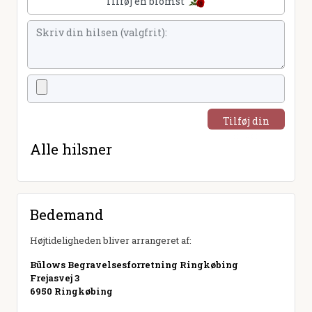
Tilføj en blomst
Tilføj din
hilsen
Alle hilsner
Bedemand
Højtideligheden bliver arrangeret af:
Bülows Begravelsesforretning Ringkøbing
Frejasvej 3
6950 Ringkøbing