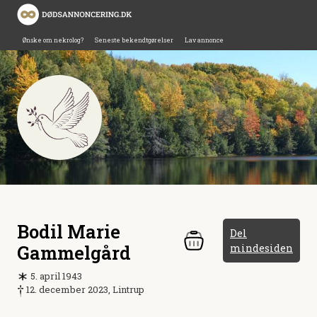
Ønske om nekrolog?
Seneste bekendtgørelser
Lav annonce
Bodil Marie
Del
Gammelgård
mindesiden
5. april 1943
12. december 2023, Lintrup