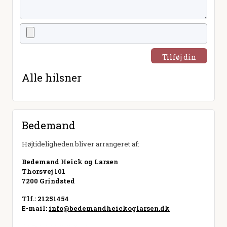
Tilføj din
hilsen
Alle hilsner
Bedemand
Højtideligheden bliver arrangeret af:
Bedemand Heick og Larsen
Thorsvej 101
7200 Grindsted
Tlf.: 21251454
E-mail:
info@bedemandheickoglarsen.dk
Besøg hjemmeside