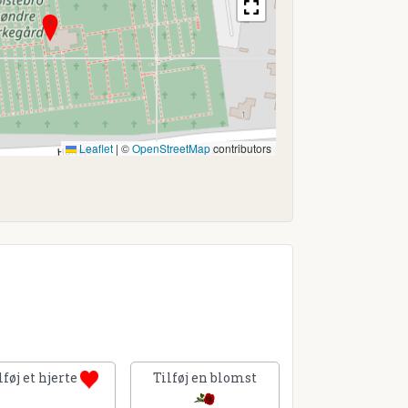
Leaflet
|
©
OpenStreetMap
contributors
lføj et hjerte
Tilføj en blomst