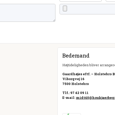
Bedemand
Højtideligheden bliver arrangere
Gaardhøjes eftf. – Holstebro 
Viborgvej 16
7500 Holstebro
Tlf.: 97 42 09 11
E-mail:
midt40@houkjaerbegr
Besøg hjemmeside