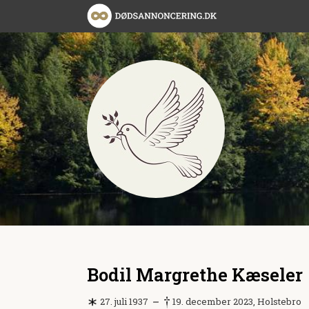
Bodil Margrethe Kæseler
27. juli 1937
19. december 2023, Holstebro