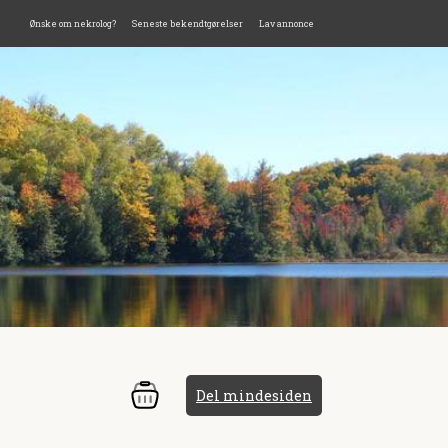
Ønske om nekrolog?
Seneste bekendtgørelser
Lav annonce
Del mindesiden