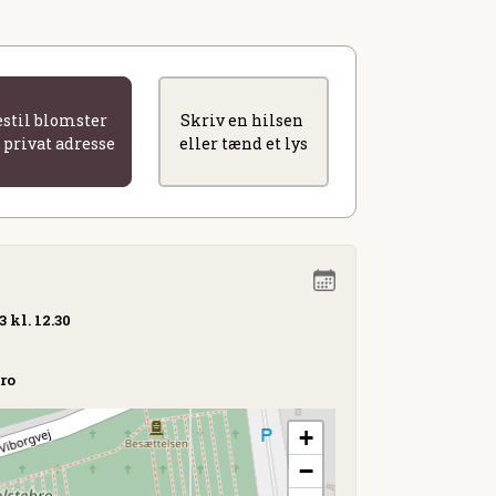
estil blomster
Skriv en hilsen
l privat adresse
eller tænd et lys
 kl. 12.30
bro
+
−