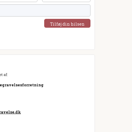
Tilføj din hilsen
t af:
Begravelsesforretning
avelse.dk