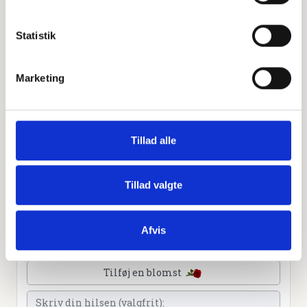
Statistik
Personlig hilsen
Marketing
Sammen kan vi mindes Bodil Henriksen. Du kan tænde
et lys, skrive et mindeord,
dele billeder og video eller blot sende et hjerte eller en
rose
Tillad alle
Tillad valgte
Tænd et lys
Afvis
Tilføj et hjerte
Tilføj en blomst