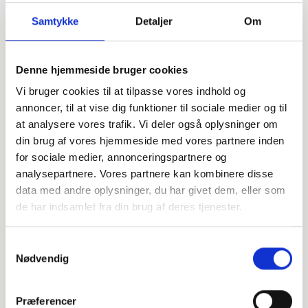
Samtykke
Detaljer
Om
Denne hjemmeside bruger cookies
Offentligtgjort i Midtjyllands Avis d. 5. december 2023
Vi bruger cookies til at tilpasse vores indhold og
annoncer, til at vise dig funktioner til sociale medier og til
at analysere vores trafik. Vi deler også oplysninger om
Højtideligheden
din brug af vores hjemmeside med vores partnere inden
Tirsdag
d. 12. december 2023 kl. 11.00
for sociale medier, annonceringspartnere og
analysepartnere. Vores partnere kan kombinere disse
Alderslyst Kirke
data med andre oplysninger, du har givet dem, eller som
Tulipanvej 13, 8600 Silkeborg
de har indsamlet fra din brug af deres tjenester.
+
Samtykkevalg
−
Nødvendig
Præferencer
Leaflet
|
©
OpenStreetMap
contributors