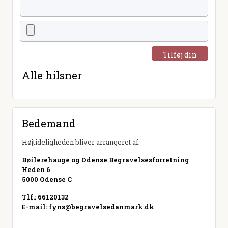
Tilføj din
hilsen
Alle hilsner
Bedemand
Højtideligheden bliver arrangeret af:
Bøilerehauge og Odense Begravelsesforretning
Heden 6
5000 Odense C
Tlf.: 66120132
E-mail:
fyns@begravelsedanmark.dk
Besøg hjemmeside