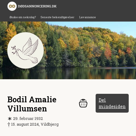
Ønske om nekrolog?
Seneste bekendtgørelser
Lav annonce
Bodil Amalie
Del
Villumsen
mindesiden
29. februar 1932
15. august 2024, Vildbjerg