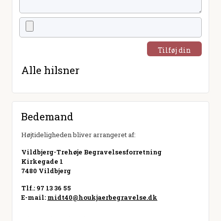
Tilføj din
hilsen
Alle hilsner
Bedemand
Højtideligheden bliver arrangeret af:
Vildbjerg-Trehøje Begravelsesforretning
Kirkegade 1
7480 Vildbjerg
Tlf.: 97 13 36 55
E-mail:
midt40@houkjaerbegravelse.dk
Besøg hjemmeside