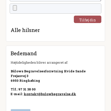
Tilføj din
hilsen
Alle hilsner
Bedemand
Højtideligheden bliver arrangeret af:
Bülows Begravelsesforretning Hvide Sande
Frejasvej 3
6950 Ringkøbing
Tlf.: 97 31 38 00
E-mail:
kontakt@bulowbegravelse.dk
Besøg hjemmeside