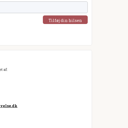
Tilføj din hilsen
t af:
velse.dk