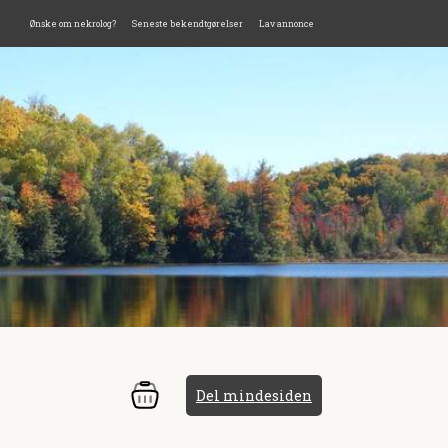
Ønske om nekrolog?
Seneste bekendtgørelser
Lav annonce
Del mindesiden