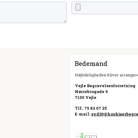
Bedemand
Højtideligheden bliver arrangere
Vejle Begravelsesforretning
Nørrebrogade 9
7100 Vejle
Tlf.: 75 82 07 25
E-mail:
syd30@houkjaerbegra
Besøg hjemmeside