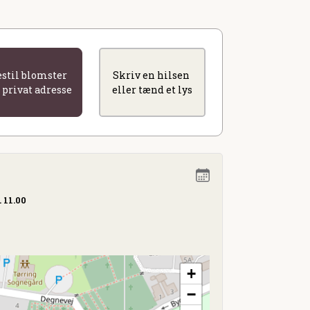
estil blomster
Skriv en hilsen
l privat adresse
eller tænd et lys
. 11.00
+
−