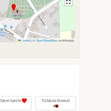
Leaflet
|
©
OpenStreetMap
contributors
lføj et hjerte
Tilføj en blomst