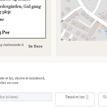
og Juelsminde d.
Se flere
e et lys, skrive et mindeord,
eller en rose
Tænd et lys
Ti