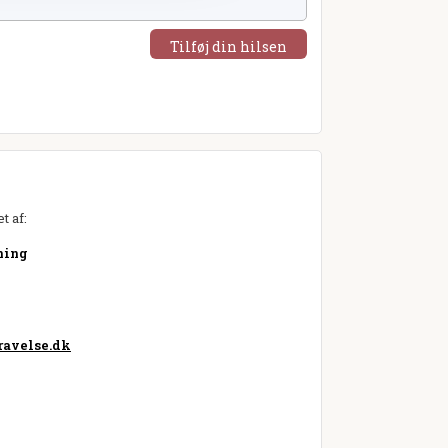
Tilføj din hilsen
t af:
ning
avelse.dk