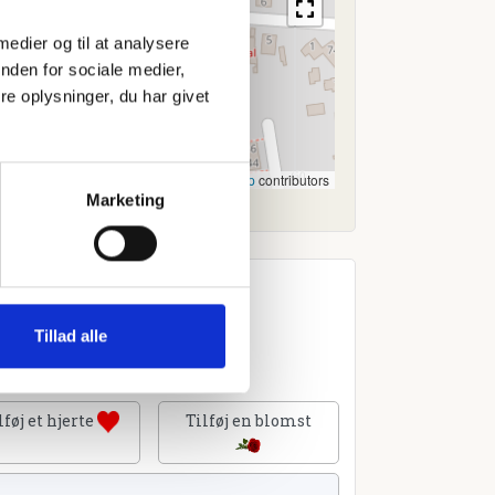
 medier og til at analysere
nden for sociale medier,
e oplysninger, du har givet
Leaflet
|
©
OpenStreetMap
contributors
Marketing
Tillad alle
lføj et hjerte
Tilføj en blomst