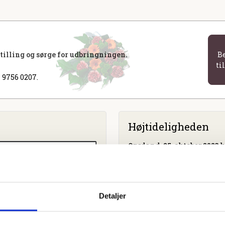
stilling og sørge for udbringningen.
B
ti
 9756 0207.
Højtideligheden
Onsdag
d. 25. oktober 2023 k
Brædstrup Kirke
Søgade 83, 8740 Brædstrup
Detaljer