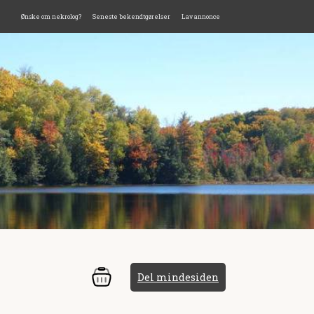
Ønske om nekrolog?
Seneste bekendtgørelser
Lav annonce
Del mindesiden