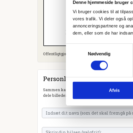
Denne hjemmeside bruger c
Vi bruger cookies til at tilpas
vores trafik. Vi deler også 
annonceringspartnere og anal
dem, eller som de har indsaml
Samtykkevalg
Offentligtgjort i Brædstrup Avis d. 25. oktober 2
Nødvendig
Personlig hilsen
Sammen kan vi mindes Birte Anita Hjort. Du kan
Afvis
dele billeder og video eller blot sende et hjerte 