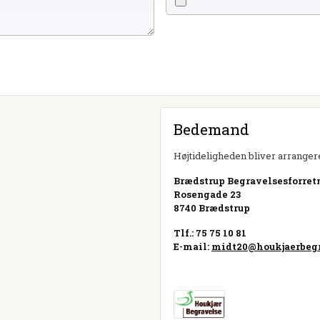
Bedemand
Højtideligheden bliver arrangere
Brædstrup Begravelsesforret
Rosengade 23
8740 Brædstrup
Tlf.: 75 75 10 81
E-mail:
midt20@houkjaerbegr
Besøg hjemmeside