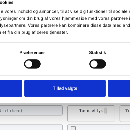
ookies
se vores indhold og annoncer, til at vise dig funktioner til sociale
oplysninger om din brug af vores hjemmeside med vores partnere i
ysepartnere. Vores partnere kan kombinere disse data med andr
et fra din brug af deres tjenester.
023
Præferencer
Statistik
 tænde et lys, skrive et mindeord,
Tillad valgte
eller en rose
Tænd et lys
Ti