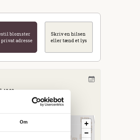
estil blomster
Skriv en hilsen
l privat adresse
eller tænd et lys
l. 13.00
Om
+
−