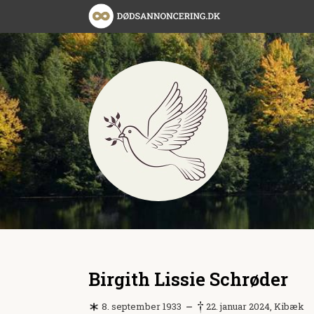
Birgith Lissie Schrøder
8. september 1933
22. januar 2024, Kibæk