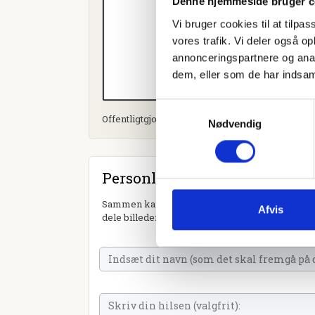
Denne hjemmeside bruger c
Vi bruger cookies til at tilpas
vores trafik. Vi deler også 
annonceringspartnere og anal
dem, eller som de har indsaml
Samtykkevalg
Offentligtgjort i Herning Folkeblad d. 24. januar 
Nødvendig
Personlig hilsen
Sammen kan vi mindes Birgith Lissie Schrøder. 
Afvis
dele billeder og video eller blot sende et hjerte 