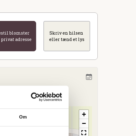
estil blomster
Skriv en hilsen
l privat adresse
eller tænd et lys
+
Om
−