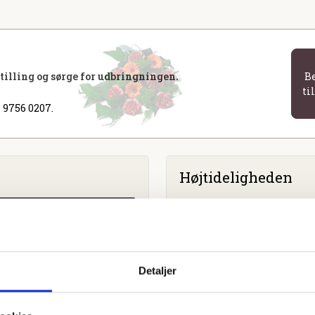
stilling og sørge for udbringningen.
B
ti
 9756 0207.
Højtideligheden
Assing Kirke
Vardevej 115, 6933 Kibæk
Detaljer