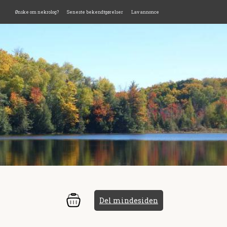
Ønske om nekrolog?
Seneste bekendtgørelser
Lav annonce
Del mindesiden