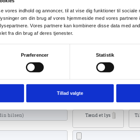
ookies
se vores indhold og annoncer, til at vise dig funktioner til sociale
oplysninger om din brug af vores hjemmeside med vores partnere i
ysepartnere. Vores partnere kan kombinere disse data med andr
et fra din brug af deres tjenester.
2024
Præferencer
Statistik
Du kan tænde et lys, skrive et mindeord,
Tillad valgte
eller en rose
Tænd et lys
Ti