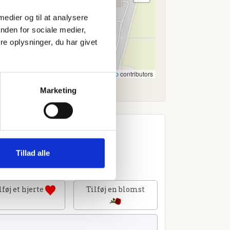
 medier og til at analysere
nden for sociale medier,
e oplysninger, du har givet
Leaflet
|
©
OpenStreetMap
contributors
Marketing
Tillad alle
lføj et hjerte
Tilføj en blomst