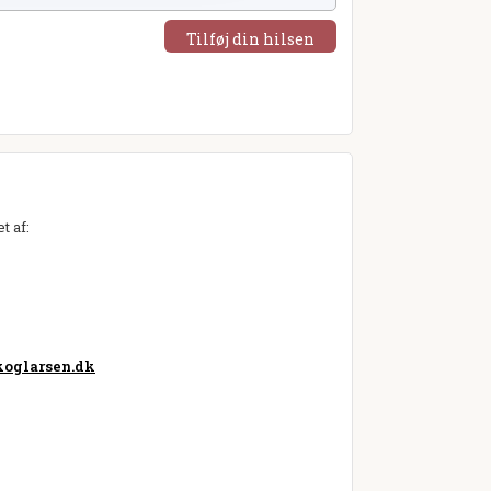
Tilføj din hilsen
t af:
oglarsen.dk