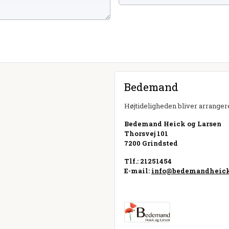
Bedemand
Højtideligheden bliver arrangere
Bedemand Heick og Larsen
Thorsvej 101
7200 Grindsted
Tlf.: 21251454
E-mail:
info@bedemandheick
Besøg hjemmeside