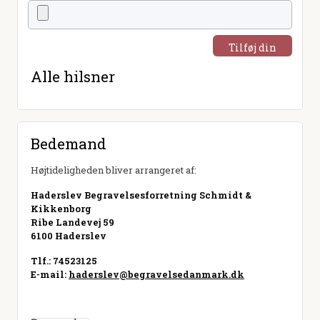
Tilføj din
hilsen
Alle hilsner
Bedemand
Højtideligheden bliver arrangeret af:
Haderslev Begravelsesforretning Schmidt &
Kikkenborg
Ribe Landevej 59
6100 Haderslev
Tlf.: 74523125
E-mail:
haderslev@begravelsedanmark.dk
Besøg hjemmeside