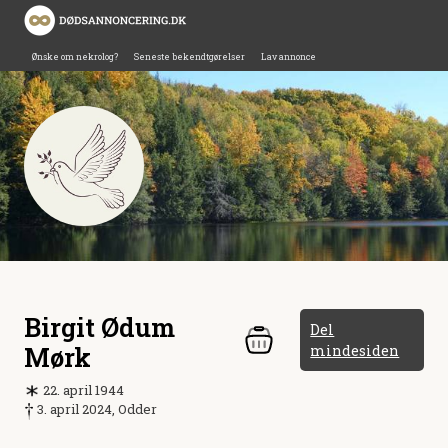
Ønske om nekrolog?
Seneste bekendtgørelser
Lav annonce
Birgit Ødum
Del
Mørk
mindesiden
22. april 1944
3. april 2024, Odder