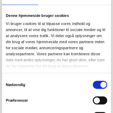
Offentligtgjort i Jydske Vestkysten d. 29. juni 2023
Denne hjemmeside bruger cookies
Vi bruger cookies til at tilpasse vores indhold og
Højtideligheden
annoncer, til at vise dig funktioner til sociale medier og til
at analysere vores trafik. Vi deler også oplysninger om
Tirsdag
d. 4. juli 2023 kl. 13.30
din brug af vores hjemmeside med vores partnere inden
Læborg Kirke
for sociale medier, annonceringspartnere og
Læborgvej 5A, 6600 Vejen
analysepartnere. Vores partnere kan kombinere disse
data med andre oplysninger, du har givet dem, eller som
+
de har indsamlet fra din brug af deres tjenester.
−
Samtykkevalg
Nødvendig
Leaflet
|
©
OpenStreetMap
contributors
Præferencer