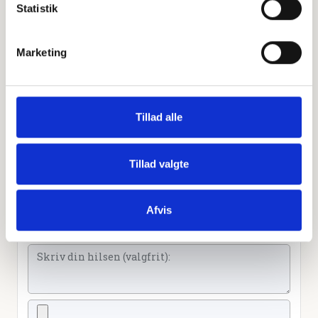
Personlig hilsen
Statistik
Sammen kan vi mindes Betty Kristensen. Du kan tænde
et lys, skrive et mindeord,
Marketing
dele billeder og video eller blot sende et hjerte eller en
rose
Tillad alle
Tænd et lys
Tillad valgte
Tilføj et hjerte
Afvis
Tilføj en blomst