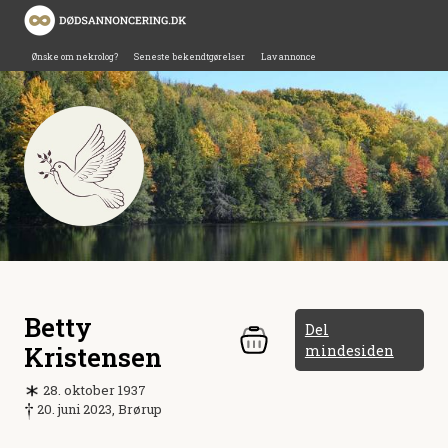
Ønske om nekrolog?
Seneste bekendtgørelser
Lav annonce
Betty
Del
Kristensen
mindesiden
28. oktober 1937
20. juni 2023, Brørup