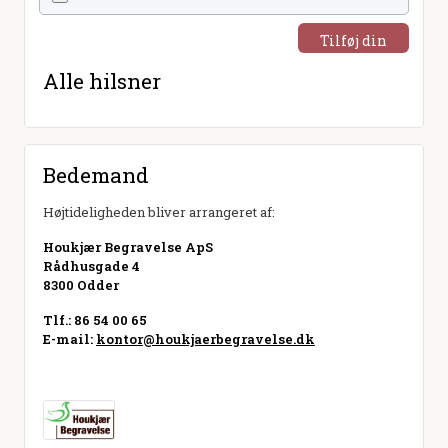
Tilføj din
hilsen
Alle hilsner
Bedemand
Højtideligheden bliver arrangeret af:
Houkjær Begravelse ApS
Rådhusgade 4
8300 Odder
Tlf.: 86 54 00 65
E-mail:
kontor@houkjaerbegravelse.dk
Besøg hjemmeside