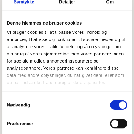
Samtykke
Detaljer
Om
Offentligtgjort i Fyens Stiftstidende d. 5. november 2023
Denne hjemmeside bruger cookies
Vi bruger cookies til at tilpasse vores indhold og
annoncer, til at vise dig funktioner til sociale medier og til
Højtideligheden
at analysere vores trafik. Vi deler også oplysninger om
Torsdag
d. 9. november 2023 kl. 12.00
din brug af vores hjemmeside med vores partnere inden
for sociale medier, annonceringspartnere og
Vor Frelsers Kirke
analysepartnere. Vores partnere kan kombinere disse
Ejbygade 24, 5220 Odense SØ
data med andre oplysninger, du har givet dem, eller som
de har indsamlet fra din brug af deres tjenester.
+
−
Samtykkevalg
Nødvendig
Leaflet
|
©
OpenStreetMap
contributors
Præferencer