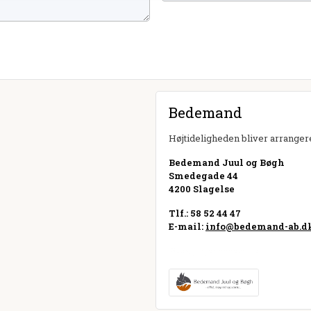
Bedemand
Højtideligheden bliver arrangere
Bedemand Juul og Bøgh
Smedegade 44
4200 Slagelse
Tlf.: 58 52 44 47
E-mail:
info@bedemand-ab.d
Besøg hjemmeside