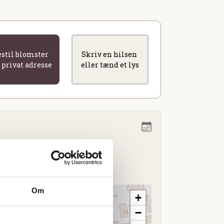
estil blomster
Skriv en hilsen
l privat adresse
eller tænd et lys
15.00
lev
Om
+
−