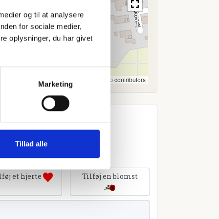
 medier og til at analysere
nden for sociale medier,
e oplysninger, du har givet
Leaflet
|
©
OpenStreetMap
contributors
Marketing
Tillad alle
lføj et hjerte
Tilføj en blomst