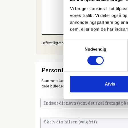
Vi bruger cookies til at tilpas
vores trafik. Vi deler også 
annonceringspartnere og anal
dem, eller som de har indsaml
Samtykkevalg
Offentligtgjort i Sjællandske Slagelse d. 10. janu
Nødvendig
Personlig hilsen
Sammen kan vi mindes Bent Thorkild Nielsen. D
Afvis
dele billeder og video eller blot sende et hjerte 