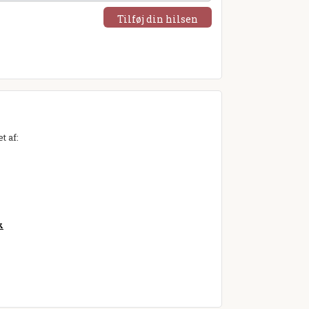
Tilføj din hilsen
t af:
k