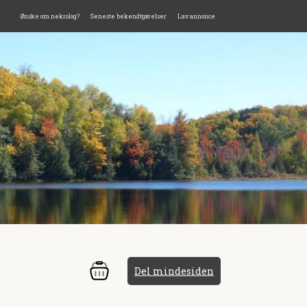
Ønske om nekrolog?
Seneste bekendtgørelser
Lav annonce
Del mindesiden