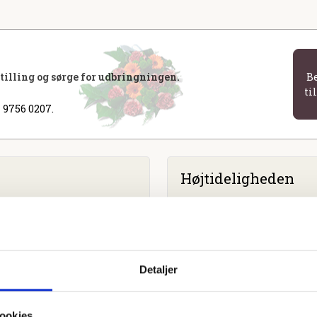
stilling og sørge for udbringningen.
B
ti
 9756 0207.
Højtideligheden
Fredag
d. 12. januar 2024 kl. 
Alsted Kirke
Alstedvej 30A, 4173 Fjennes
Detaljer
ookies