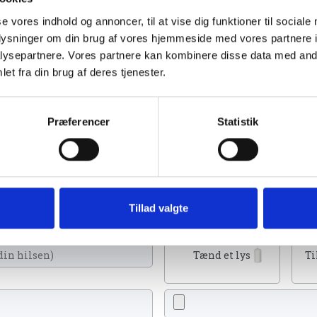
se vores indhold og annoncer, til at vise dig funktioner til sociale
oplysninger om din brug af vores hjemmeside med vores partnere i
ysepartnere. Vores partnere kan kombinere disse data med andr
et fra din brug af deres tjenester.
Se flere
ar 2024
Præferencer
Statistik
u kan tænde et lys, skrive et mindeord,
Tillad valgte
eller en rose
Tænd et lys
Ti