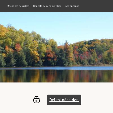
Ønske om nekrolog?
Seneste bekendtgørelser
Lav annonce
Del mindesiden