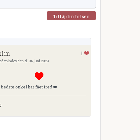
Tilføj din hilsen
lin
1
 på mindesiden d. 06.juni.2023
 bedste onkel har fået fred ❤️