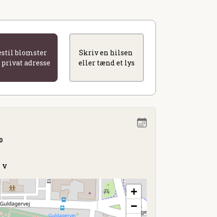
estil blomster
Skriv en hilsen
l privat adresse
eller tænd et lys
0
g V
+
−