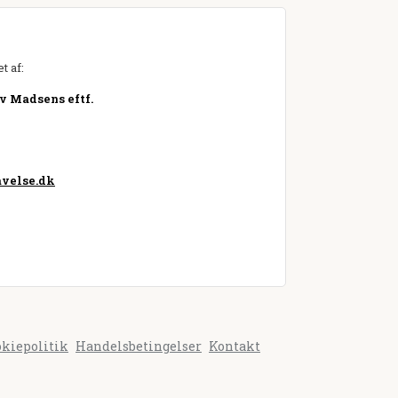
t af:
v Madsens eftf.
velse.dk
okiepolitik
Handelsbetingelser
Kontakt