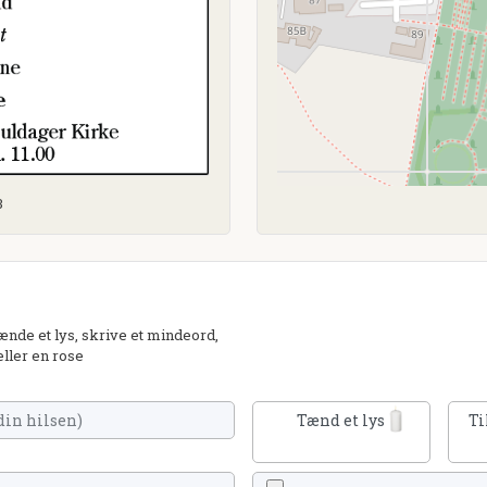
3
nde et lys, skrive et mindeord,
eller en rose
Tænd et lys
Ti