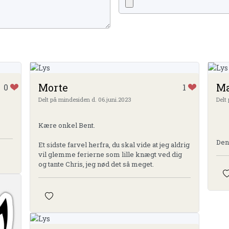
Morte
Ma
0
1
Delt på mindesiden d. 06.juni.2023
Delt
Kære onkel Bent.
Den
Et sidste farvel herfra, du skal vide at jeg aldrig
vil glemme ferierne som lille knægt ved dig
og tante Chris, jeg nød det så meget.