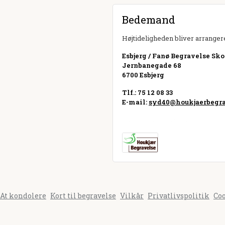
Bedemand
Højtideligheden bliver arrangere
Esbjerg / Fanø Begravelse Sko
Jernbanegade 68
6700 Esbjerg
Tlf.: 75 12 08 33
E-mail:
syd40@houkjaerbegra
Besøg hjemmeside
At kondolere
Kort til begravelse
Vilkår
Privatlivspolitik
Co