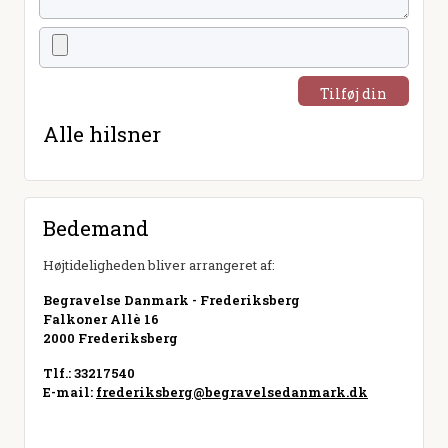
Tilføj din
hilsen
Alle hilsner
Bedemand
Højtideligheden bliver arrangeret af:
Begravelse Danmark - Frederiksberg
Falkoner Allè 16
2000 Frederiksberg
Tlf.: 33217540
E-mail:
frederiksberg@begravelsedanmark.dk
Besøg hjemmeside