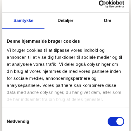
Samtykke
Detaljer
Om
Denne hjemmeside bruger cookies
Offentligtgjort i Folkebladet Aarup i Assens
Vi bruger cookies til at tilpasse vores indhold og
Se flere
d. 28. juni 2023
annoncer, til at vise dig funktioner til sociale medier og til
at analysere vores trafik. Vi deler også oplysninger om
din brug af vores hjemmeside med vores partnere inden
Højtideligheden
for sociale medier, annonceringspartnere og
analysepartnere. Vores partnere kan kombinere disse
Fredag
d. 30. juni 2023 kl. 09.30
data med andre oplysninger, du har givet dem, eller som
Bellinge Kirke
de har indsamlet fra din brug af deres tjenester.
Kirkelundvej 18, 5250 Odense SV
Samtykkevalg
+
Nødvendig
−