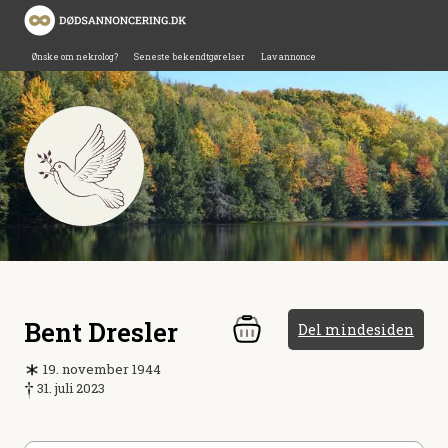
Ønske om nekrolog?
Seneste bekendtgørelser
Lav annonce
Bent Dresler
Del mindesiden
19. november 1944
31. juli 2023