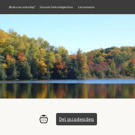
Ønske om nekrolog?
Seneste bekendtgørelser
Lav annonce
Del mindesiden