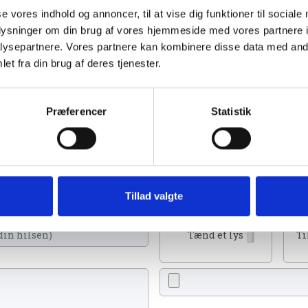
se vores indhold og annoncer, til at vise dig funktioner til sociale
oplysninger om din brug af vores hjemmeside med vores partnere i
ysepartnere. Vores partnere kan kombinere disse data med andr
et fra din brug af deres tjenester.
ehøje d. 14. juni
Se flere
Præferencer
Statistik
tænde et lys, skrive et mindeord,
eller en rose
Tillad valgte
Tænd et lys
Ti