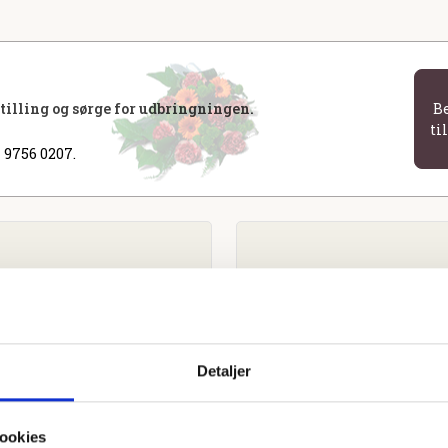
stilling og sørge for udbringningen.
B
ti
 9756 0207.
Detaljer
ookies