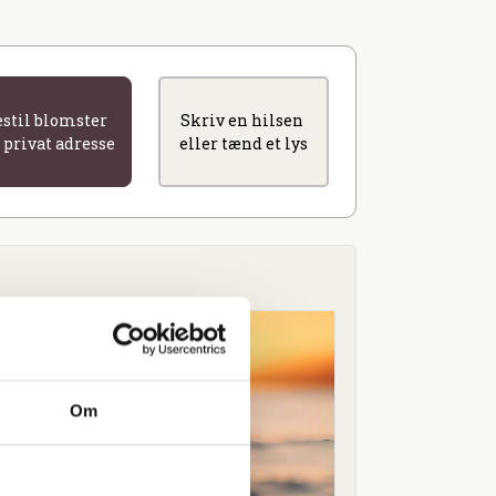
estil blomster
Skriv en hilsen
l privat adresse
eller tænd et lys
Om