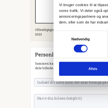
Vi bruger cookies til at tilpas
vores trafik. Vi deler også 
annonceringspartnere og anal
dem, eller som de har indsaml
Offentligtgjort i Lokalavisen Vildbjerg, Aulum, Tr
Samtykkevalg
2023
Nødvendig
Personlig hilsen
Sammen kan vi mindes Bent Østergaard. Du kan 
dele billeder og video eller blot sende et hjerte 
Afvis