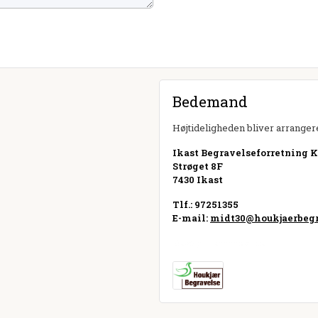
Bedemand
Højtideligheden bliver arrangere
Ikast Begravelseforretning Ku
Strøget 8F
7430 Ikast
Tlf.: 97251355
E-mail:
midt30@houkjaerbegr
Besøg hjemmeside