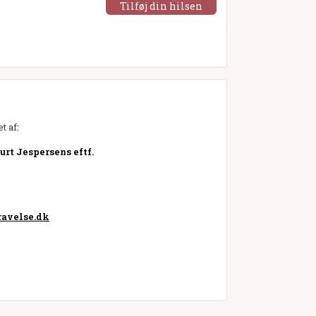
Tilføj din hilsen
t af:
rt Jespersens eftf.
avelse.dk