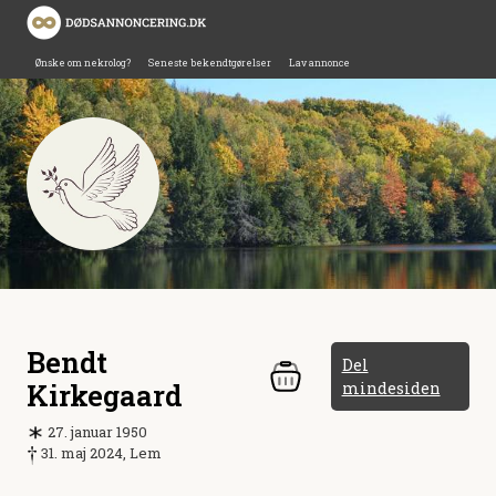
Ønske om nekrolog?
Seneste bekendtgørelser
Lav annonce
Bendt
Del
Kirkegaard
mindesiden
27. januar 1950
31. maj 2024, Lem