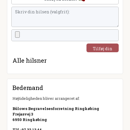
Tilføj din
hilsen
Alle hilsner
Bedemand
Højtideligheden bliver arrangeret af:
Bülows Begravelsesforretning Ringkøbing
Frejasvej 3
6950 Ringkøbing
Tlf.: 97 32 13 44