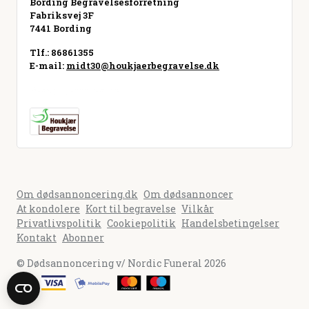
Bording Begravelsesforretning
Fabriksvej 3F
7441 Bording
Tlf.: 86861355
E-mail:
midt30@houkjaerbegravelse.dk
Besøg hjemmeside
Om dødsannoncering.dk
Om dødsannoncer
At kondolere
Kort til begravelse
Vilkår
Privatlivspolitik
Cookiepolitik
Handelsbetingelser
Kontakt
Abonner
© Dødsannoncering v/ Nordic Funeral 2026