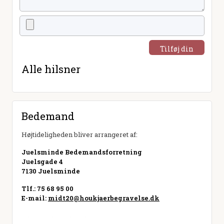
Tilføj din
hilsen
Alle hilsner
Bedemand
Højtideligheden bliver arrangeret af:
Juelsminde Bedemandsforretning
Juelsgade 4
7130 Juelsminde
Tlf.: 75 68 95 00
E-mail:
midt20@houkjaerbegravelse.dk
Besøg hjemmeside