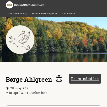
Ønske om nekrolog?
Seneste bekendtgørelser
Lav annonce
Børge Ahlgreen
Del mindesiden
28. maj 1947
18. april 2024, Juelsminde