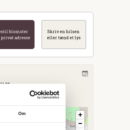
estil blomster
Skriv en hilsen
l privat adresse
eller tænd et lys
 11.00
ning
Om
+
−