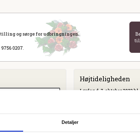
stilling og sørge for udbringningen.
B
ti
 9756 0207.
Højtideligheden
Lørdag
d. 7. oktober 2023 kl.
Herning Kirke
Østre Kirkevej 1A, 7400 Her
Detaljer