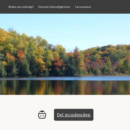
Ønske om nekrolog?
Seneste bekendtgørelser
Lav annonce
Del mindesiden