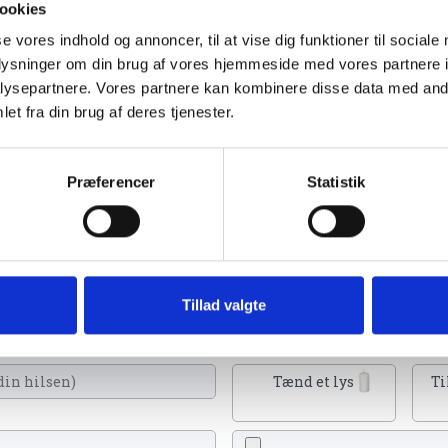
ookies
se vores indhold og annoncer, til at vise dig funktioner til sociale
oplysninger om din brug af vores hjemmeside med vores partnere i
ysepartnere. Vores partnere kan kombinere disse data med andr
et fra din brug af deres tjenester.
Se flere
 2023
Præferencer
Statistik
 kan tænde et lys, skrive et mindeord,
Tillad valgte
eller en rose
Tænd et lys
Ti