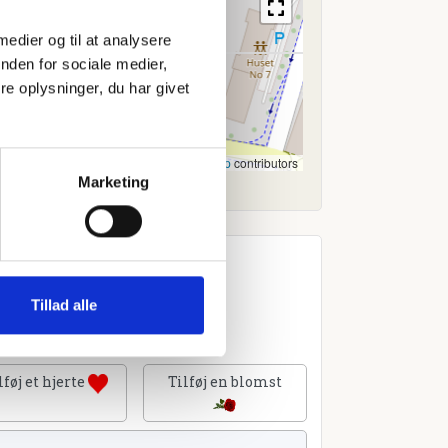
 medier og til at analysere
nden for sociale medier,
e oplysninger, du har givet
Leaflet
|
©
OpenStreetMap
contributors
Marketing
Tillad alle
lføj et hjerte
Tilføj en blomst