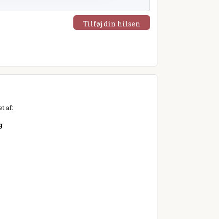
Tilføj din hilsen
t af:
g