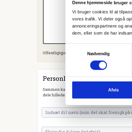
Denne hjemmeside bruger c
Vi bruger cookies til at tilpas
vores trafik. Vi deler også 
annonceringspartnere og anal
dem, eller som de har indsaml
Samtykkevalg
Offentligtgjort i Herning Folkeblad d. 4. oktober
Nødvendig
Personlig hilsen
Sammen kan vi mindes Astrid Marie Thiesen. Du
Afvis
dele billeder og video eller blot sende et hjerte 