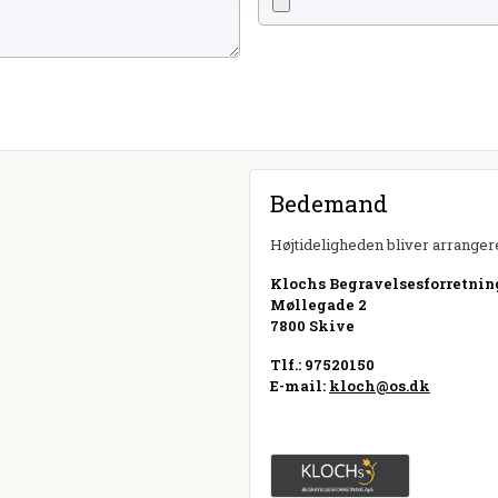
Bedemand
Højtideligheden bliver arrangere
Klochs Begravelsesforretnin
Møllegade 2
7800 Skive
Tlf.: 97520150
E-mail:
kloch@os.dk
Besøg hjemmeside