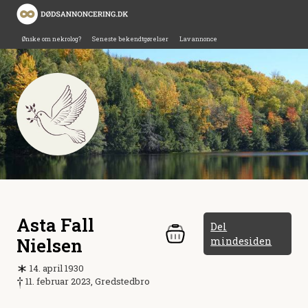
Ønske om nekrolog?
Seneste bekendtgørelser
Lav annonce
Asta Fall
Del
Nielsen
mindesiden
14. april 1930
11. februar 2023, Gredstedbro