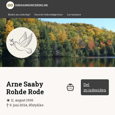
Ønske om nekrolog?
Seneste bekendtgørelser
Lav annonce
Arne Saaby
Del
Rohde Rode
mindesiden
11. august 1936
9. juni 2024, Ølstykke