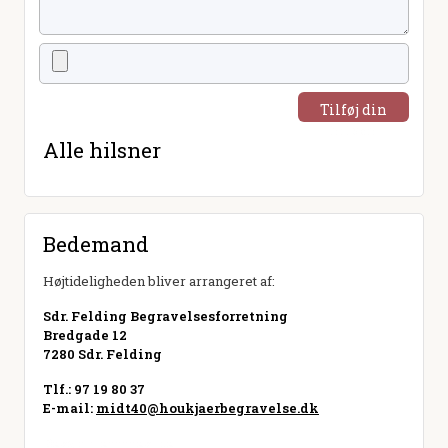
Tilføj din
hilsen
Alle hilsner
Bedemand
Højtideligheden bliver arrangeret af:
Sdr. Felding Begravelsesforretning
Bredgade 12
7280 Sdr. Felding
Tlf.: 97 19 80 37
E-mail:
midt40@houkjaerbegravelse.dk
Besøg hjemmeside