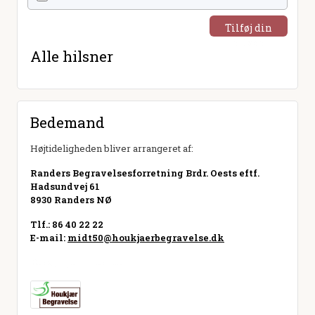
Tilføj din
hilsen
Alle hilsner
Bedemand
Højtideligheden bliver arrangeret af:
Randers Begravelsesforretning Brdr. Oests eftf.
Hadsundvej 61
8930 Randers NØ
Tlf.: 86 40 22 22
E-mail:
midt50@houkjaerbegravelse.dk
Besøg hjemmeside