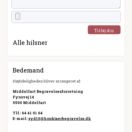
Tilføj din
hilsen
Alle hilsner
Bedemand
Højtideligheden bliver arrangeret af:
Middelfart Begravelsesforretning
Fynsvej 14
5500 Middelfart
Tlf.: 64 41 01 64
E-mail:
syd10@houkjaerbegravelse.dk
Besøg hjemmeside