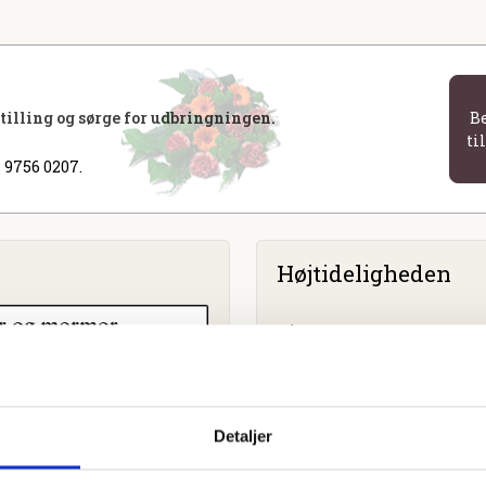
stilling og sørge for udbringningen.
B
ti
 9756 0207.
Højtideligheden
Dåstrup Kirke
Byvejen 11, 4130 Viby Sjæll
Detaljer