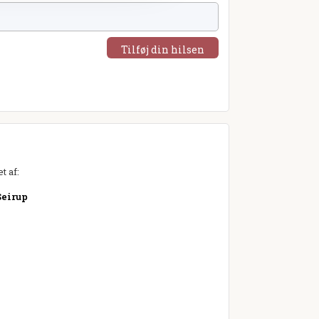
Tilføj din hilsen
t af:
Seirup