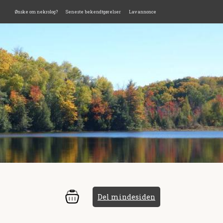
Ønske om nekrolog?
Seneste bekendtgørelser
Lav annonce
Del mindesiden