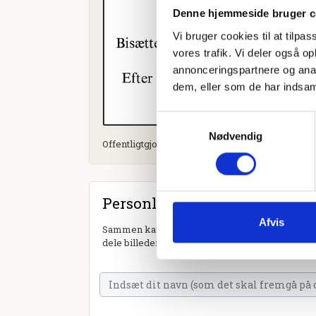
Denne hjemmeside bruger c
Vi bruger cookies til at tilpas
vores trafik. Vi deler også 
annonceringspartnere og anal
dem, eller som de har indsaml
Samtykkevalg
Nødvendig
Offentligtgjort i Dagbladet Roskilde d. 26. april 
Personlig hilsen
Afvis
Sammen kan vi mindes Anni Merethe Mikkelsen.
dele billeder og video eller blot sende et hjerte 