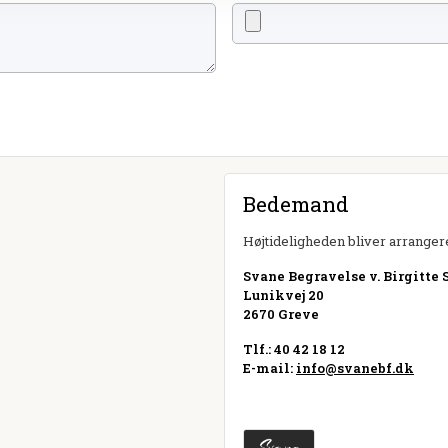
Bedemand
Højtideligheden bliver arrangere
Svane Begravelse v. Birgitte 
Lunikvej 20
2670 Greve
Tlf.: 40 42 18 12
E-mail:
info@svanebf.dk
Besøg hjemmeside