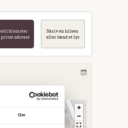
estil blomster
Skriv en hilsen
l privat adresse
eller tænd et lys
and
+
Om
−