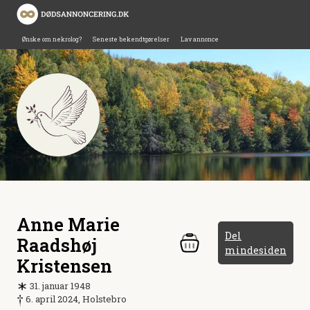
Ønske om nekrolog?
Seneste bekendtgørelser
Lav annonce
Anne Marie
Del
Raadshøj
mindesiden
Kristensen
31. januar 1948
6. april 2024, Holstebro