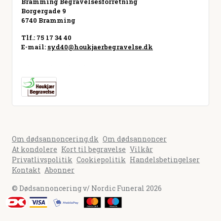
Bramming Begravelsesforretning
Borgergade 9
6740 Bramming
Tlf.: 75 17 34 40
E-mail:
syd40@houkjaerbegravelse.dk
Besøg hjemmeside
Om dødsannoncering.dk
Om dødsannoncer
At kondolere
Kort til begravelse
Vilkår
Privatlivspolitik
Cookiepolitik
Handelsbetingelser
Kontakt
Abonner
© Dødsannoncering v/ Nordic Funeral 2026