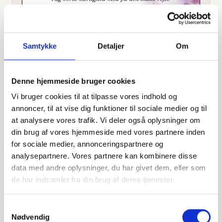
Samtykke
Detaljer
Om
Denne hjemmeside bruger cookies
Vi bruger cookies til at tilpasse vores indhold og
Offentligtgjort i Dødsannonce til mindeside d. 23.
annoncer, til at vise dig funktioner til sociale medier og til
september 2024
at analysere vores trafik. Vi deler også oplysninger om
din brug af vores hjemmeside med vores partnere inden
for sociale medier, annonceringspartnere og
Højtideligheden
analysepartnere. Vores partnere kan kombinere disse
data med andre oplysninger, du har givet dem, eller som
Tirsdag
d. 1. oktober 2024 kl. 13.00
de har indsamlet fra din brug af deres tjenester.
Sankt Ansgar Kirke
Nørregade 52, 6740 Bramming
Samtykkevalg
Nødvendig