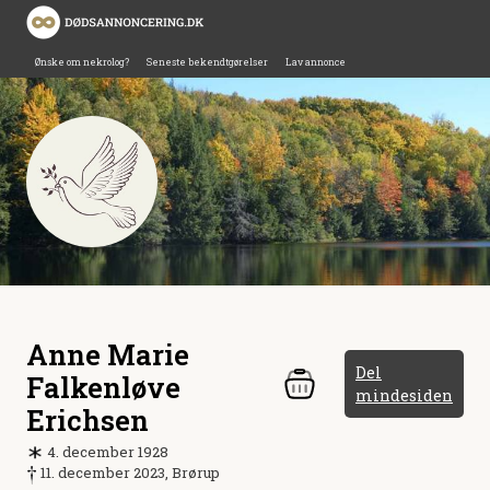
Ønske om nekrolog?
Seneste bekendtgørelser
Lav annonce
Anne Marie
Del
Falkenløve
mindesiden
Erichsen
4. december 1928
11. december 2023, Brørup