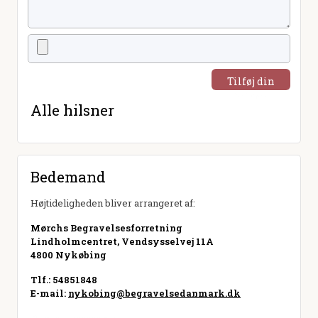
Tilføj din
hilsen
Alle hilsner
Bedemand
Højtideligheden bliver arrangeret af:
Mørchs Begravelsesforretning
Lindholmcentret, Vendsysselvej 11A
4800 Nykøbing
Tlf.: 54851848
E-mail:
nykobing@begravelsedanmark.dk
Besøg hjemmeside