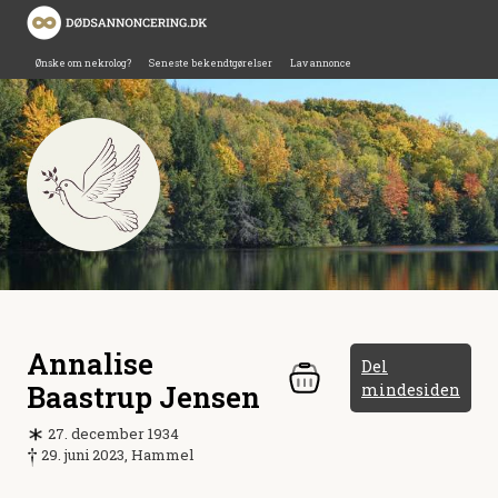
Ønske om nekrolog?
Seneste bekendtgørelser
Lav annonce
Annalise
Del
Baastrup Jensen
mindesiden
27. december 1934
29. juni 2023, Hammel