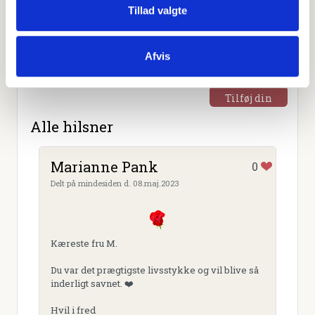
Tillad valgte
Afvis
Tilføj din
hilsen
Alle hilsner
Marianne Pank
0
Delt på mindesiden d. 08.maj.2023
Kæreste fru M.
Du var det prægtigste livsstykke og vil blive så
inderligt savnet. ❤️
Hvil i fred