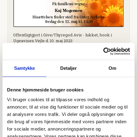
Offentligtgjort i Give/Thyregod Avis - lukket, book i
Ugeavisen Vejle d. 10. maj 2023
Højtideligheden
Samtykke
Detaljer
Om
Fredag
d. 12. maj 2023 kl. 13.00
Øster Nykirke
Denne hjemmeside bruger cookies
Hærvejen 309, 7323 Give
Vi bruger cookies til at tilpasse vores indhold og
+
annoncer, til at vise dig funktioner til sociale medier og til
at analysere vores trafik. Vi deler også oplysninger om
−
din brug af vores hjemmeside med vores partnere inden
for sociale medier, annonceringspartnere og
analysepartnere. Vores partnere kan kombinere disse