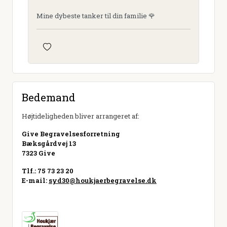
Mine dybeste tanker til din familie 🌹
Bedemand
Højtideligheden bliver arrangeret af:
Give Begravelsesforretning
Bæksgårdvej 13
7323 Give
Tlf.: 75 73 23 20
E-mail:
syd30@houkjaerbegravelse.dk
Besøg hjemmeside