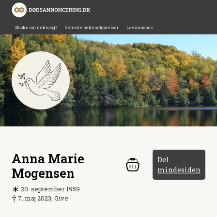
Ønske om nekrolog?
Seneste bekendtgørelser
Lav annonce
Anna Marie
Del
Mogensen
mindesiden
20. september 1959
7. maj 2023, Give