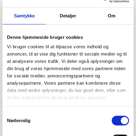
Samtykke
Detaljer
Om
Denne hjemmeside bruger cookies
Vi bruger cookies til at tilpasse vores indhold og
Offentligtgjort i Herning Folkeblad d. 24. marts 2023
annoncer, til at vise dig funktioner til sociale medier og til
at analysere vores trafik. Vi deler også oplysninger om
din brug af vores hjemmeside med vores partnere inden
Højtideligheden
for sociale medier, annonceringspartnere og
analysepartnere. Vores partnere kan kombinere disse
Torsdag
d. 30. marts 2023 kl. 13.00
data med andre oplysninger, du har givet dem, eller som
Assing Kirke
de har indsamlet fra din brug af deres tjenester.
+
Samtykkevalg
Nødvendig
−