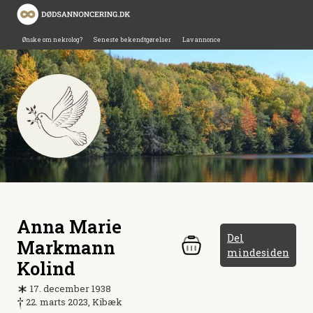
Ønske om nekrolog?
Seneste bekendtgørelser
Lav annonce
Anna Marie
Del
Markmann
mindesiden
Kolind
17. december 1938
22. marts 2023, Kibæk