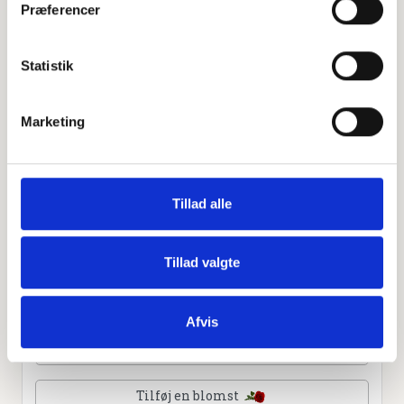
Præferencer
Leaflet
|
©
OpenStreetMap
contributors
Statistik
Personlig hilsen
Marketing
Sammen kan vi mindes Anna Marie Markmann Kolind.
Du kan tænde et lys, skrive et mindeord,
dele billeder og video eller blot sende et hjerte eller en
rose
Tillad alle
Tillad valgte
Tænd et lys
Afvis
Tilføj et hjerte
Tilføj en blomst